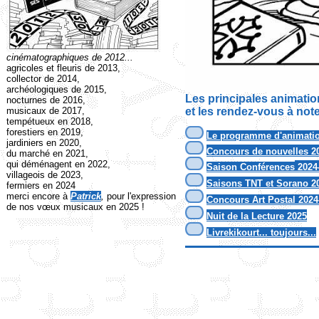
cinématographiques de 2012...
agricoles et fleuris de 2013,
collector de 2014,
archéologiques de 2015,
Les principales animati
nocturnes de 2016,
musicaux de 2017,
et les rendez-vous à not
tempétueux en 2018,
.
forestiers en 2019,
Le programme d'animati
jardiniers en 2020,
Concours de nouvelles 2
du marché en 2021,
qui déménagent en 2022,
Saison Conférences
2024
villageois de 2023,
Saisons TNT et Sorano 2
fermiers en 2024
merci encore à
Patrick
,
pour l'expression
Concours Art Postal 2024
de nos vœux musicaux en 2025 !
Nuit de la Lecture 2025
Livrekikourt... toujours...